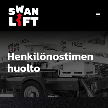
Ohita
Henkilönostimen
huolto