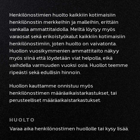
Henkilönostimien huolto kaikkiin kotimaisiin
henkilönostin merkkeihin ja malleihin, erittäin
vankalla ammattitaidolla. Meiltä löytyy myös
varaosat sekä erikoistyökalut kaikkiin kotimaisiin
henkilönostimiin, joten huolto on vaivatonta.
Huollon vuosikymmenien ammattitaito näkyy
myös siinä että löydetään viat helpolla, eikä
vaihdella varmuuden vuoksi osia. Huollot teemme
ripeästi sekä edullisin hinnoin.
Huollon kauttamme onnistuu myös
henkilönostimen määräaikaistarkastukset, tai
perusteelliset määräaikaistarkastukset.
HUOLTO
Varaa aika henkilönostimen huollolle tai kysy lisää.